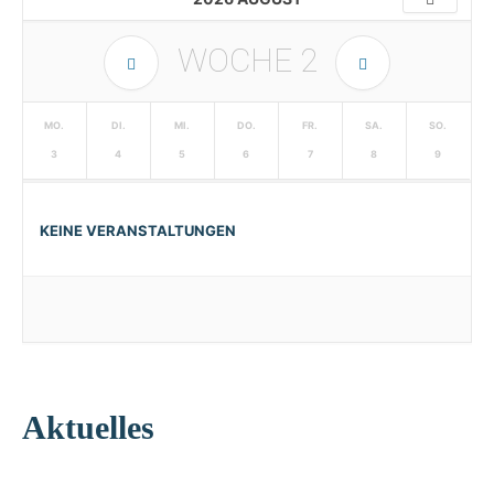
WOCHE
2
MO.
DI.
MI.
DO.
FR.
SA.
SO.
3
4
5
6
7
8
9
KEINE VERANSTALTUNGEN
Aktuelles