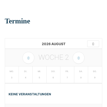
Termine
2026 AUGUST
WOCHE
2
MO.
DI.
MI.
DO.
FR.
SA.
SO.
3
4
5
6
7
8
9
KEINE VERANSTALTUNGEN