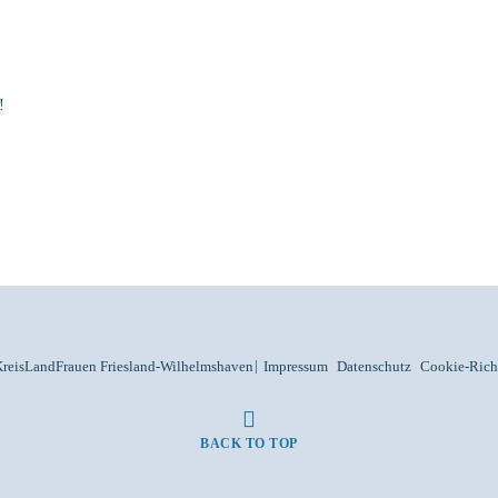
!
KreisLandFrauen Friesland-Wilhelmshaven
Impressum
Datenschutz
Cookie-Richt
BACK TO TOP