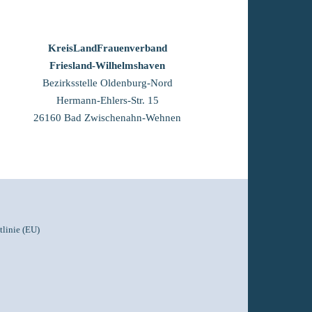
KreisLandFrauenverband
Friesland-Wilhelmshaven
Werde Mitglied bei uns!
Bezirksstelle Oldenburg-Nord
Hermann-Ehlers-Str. 15
26160 Bad Zwischenahn-Wehnen
linie (EU)