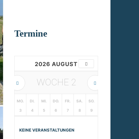
Termine
2026 AUGUST
WOCHE
2
MO.
DI.
MI.
DO.
FR.
SA.
SO.
3
4
5
6
7
8
9
KEINE VERANSTALTUNGEN