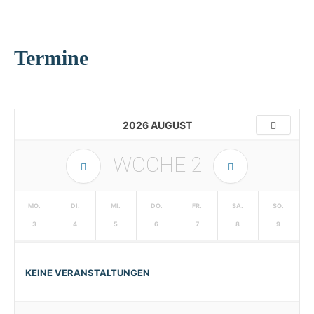
Termine
2026 AUGUST
WOCHE
2
MO.
DI.
MI.
DO.
FR.
SA.
SO.
3
4
5
6
7
8
9
KEINE VERANSTALTUNGEN