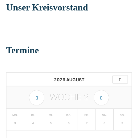
Unser Kreisvorstand
Termine
2026 AUGUST
WOCHE
2
MO.
DI.
MI.
DO.
FR.
SA.
SO.
3
4
5
6
7
8
9